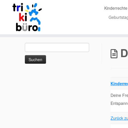
Kinderrecht
Geburtsta
Zum
Suchen
Inhalt
D
nach:
springen
Kinderre
Deine Fre
Entspanne
Zurück zu