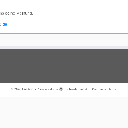
uns deine Meinung.
i.de
·
© 2026
triki-büro
·
Präsentiert von
·
Entworfen mit dem
Customizr-Theme
·