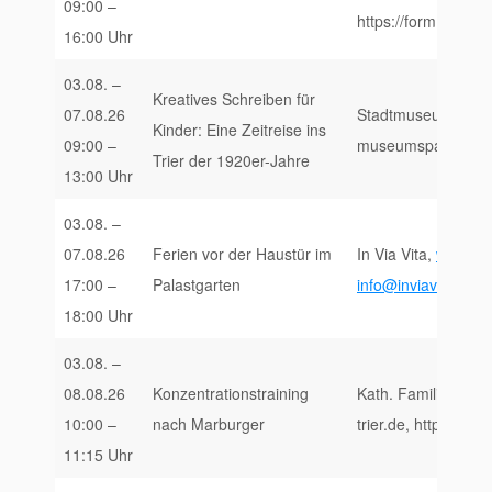
09:00 –
https://form.jotf
16:00 Uhr
03.08. –
Kreatives Schreiben für
07.08.26
Stadtmuseum Simeon
Kinder: Eine Zeitreise ins
09:00 –
museumspaedagogik
Trier der 1920er-Jahre
13:00 Uhr
03.08. –
07.08.26
Ferien vor der Haustür im
In Via Vita,
www.inv
17:00 –
Palastgarten
info@inviavita.de
18:00 Uhr
03.08. –
08.08.26
Konzentrationstraining
Kath. Familienbild
10:00 –
nach Marburger
trier.de, https://www
11:15 Uhr