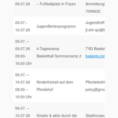
09.07.26
– Fußballplatz in Feyen
Anmeldung unter: 
7099632
06.07.-
Jugendtreff Ehrang
Jugendferienprogramm
10.07.26
jt.ehr-qui@t-online
06.07. –
09.07.26
4-Tagescamp
TVG Baskets Trier 
09:00-
Basketball Sommercamp 2
baskets.com/aktuel
16:00 Uhr
06.07. –
10.07.26
Kinderfreizeit auf dem
Pferdeleicht Reitth
08:30 –
Pferdehof
petry@gmx.de, www.
15:00 Uhr
06.07. –
10.07.26
Kreativ & aktiv durch die
Stadtmuseum Simeon