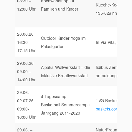
08:30 –
Kochworkshop für
Kueche-Kochworksh
12:00 Uhr
Familien und Kinder
135-02#inhalt
26.06.26
Outdoor Kinder Yoga im
16:30 –
In Via Vita, Anmel
Palastgarten
17:15 Uhr
29.06.26
Alpaka-Wollwerkstatt – die
fidibus Zentrum fü
09:00 –
inklusive Kreativwerkstatt
anmeldung@fidibus-
14:00 Uhr
29.06. –
4-Tagescamp
02.07.26
TVG Baskets Trier 
Basketball Sommercamp 1
09:00-
baskets.com/aktuel
Jahrgang 2011-2020
16:00 Uhr
29.06. –
NaturFreunde Trier-