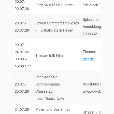
20.07. –
Ferienauszeit für Kinder
Eifelblock Trier, ww
22.07.26
Spielvereinigung 1
20.07.-
Löwen Sommercamp 2026
Anmeldung unter: 
23.07.26
– Fußballplatz in Feyen
7099632
20.07. –
24.07.26
Theater- und Filmsc
Theater trifft Film
09:00 –
trier.de
15:00 Uhr
Internationale
20.07.-
Sommercamps
Volksbund Deutsche
25.07.26
Chasse au
www.volksbund.de
tresor/Saarbrücken
21.07.26
Malen und Basteln auf
KRASS e.V., https:/