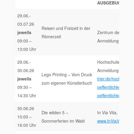
AUSGEBUCHT!
29.06.-
03.07.26
Reisen und Freizeit in der
jeweils
Zentrum der Antik
Römerzeit
09:00 –
Anmeldung unter m
13:00 Uhr
29.06.-
Hochschule Trier, 
30.06.26
Anmeldung und Inf
Lego Printing – Vom Druck
jeweils
trier.de/hochschule
zum eigenen Künstlerbuch
09:30 –
oeffentlichkeitsarbe
14:30 Uhr
oeffentlichkeitsarbe
30.06.26
Die wilden 5 –
In Via Vita, Forsta
10:00 –
Sommerferien im Wald
www.InViaVita.de/E
16:00 Uhr