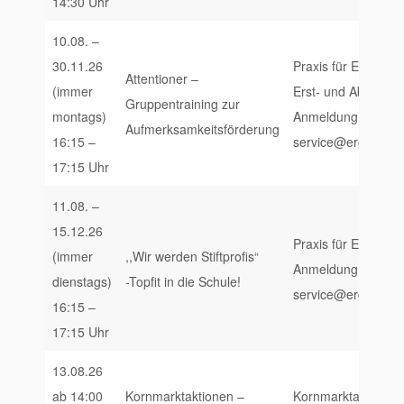
14:30 Uhr
10.08. –
30.11.26
Praxis für Ergothe
Attentioner –
(immer
Erst- und Abschlu
Gruppentraining zur
montags)
Anmeldung unter. 
Aufmerksamkeitsförderung
16:15 –
service@ergotherap
17:15 Uhr
11.08. –
15.12.26
Praxis für Ergothe
(immer
,,Wir werden Stiftprofis“
Anmeldung unter. 
dienstags)
-Topfit in die Schule!
service@ergotherap
16:15 –
17:15 Uhr
13.08.26
ab 14:00
Kornmarktaktionen –
Kornmarktaktionen,