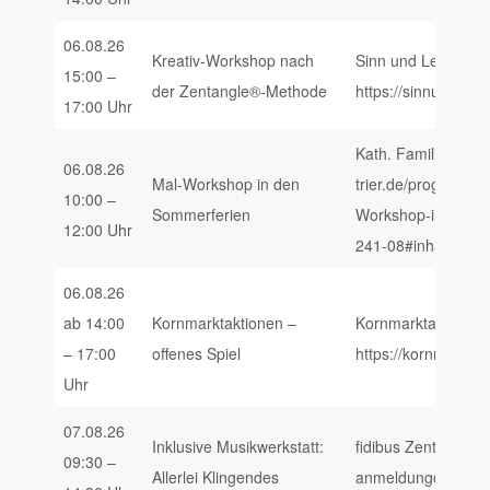
06.08.26
Kreativ-Workshop nach
Sinn und Leben, Pf
15:00 –
der Zentangle®-Methode
https://sinnundleb
17:00 Uhr
Kath. Familienbildu
06.08.26
Mal-Workshop in den
trier.de/programm/
10:00 –
Sommerferien
Workshop-in-den-
12:00 Uhr
241-08#inhalt
06.08.26
ab 14:00
Kornmarktaktionen –
Kornmarktaktionen,
– 17:00
offenes Spiel
https://kornmarktak
Uhr
07.08.26
Inklusive Musikwerkstatt:
fidibus Zentrum fü
09:30 –
Allerlei Klingendes
anmeldung@fidibus-