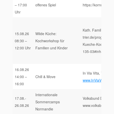
– 17:00
offenes Spiel
https://kornmarktak
Uhr
Kath. Familienbildu
15.08.26
Wilde Küche:
trier.de/programm/
08:30 –
Kochworkshop für
Kueche-Kochworksh
12:00 Uhr
Familien und Kinder
135-03#inhalt
16.08.26
In Via Vita, Weißh
14:00 –
Chill & Move
www.InViaVita.de/E
16:00
Internationale
17.08.-
Volksbund Deutsche
Sommercamps
26.08.26
www.volksbund.de
Normandie