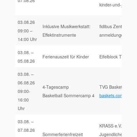
07.08.26
kinder-und-jugendl
03.08.26
Inklusive Musikwerkstatt:
fidibus Zentrum fü
09:00 –
Effektinstrumente
anmeldung@fidibus-
14:00 Uhr
03.08. –
Ferienauszeit für Kinder
Eifelblock Trier, ww
05.08.26
03.08. –
06.08.26
4-Tagescamp
TVG Baskets Trier 
09:00-
Basketball Sommercamp 4
baskets.com/aktuel
16:00
Uhr
03.08. –
KRASS e.V. Kulturel
07.08.26
Sommerferienfreizeit
Jugendliche in Trie