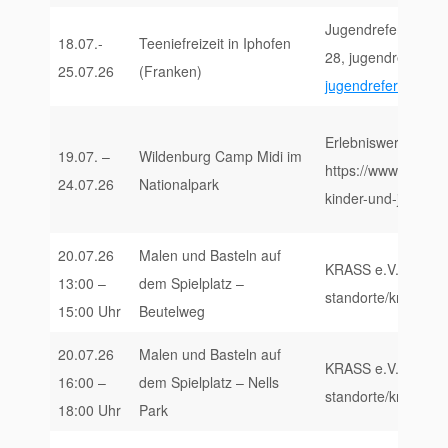
Jugendreferates im 
18.07.-
Teeniefreizeit in Iphofen
28, jugendreferat@
25.07.26
(Franken)
jugendreferat.d
e
Erlebniswerkstatt S
19.07. –
Wildenburg Camp Midi im
https://www.erlebni
24.07.26
Nationalpark
kinder-und-jugendl
20.07.26
Malen und Basteln auf
KRASS e.V., https:/
13:00 –
dem Spielplatz –
standorte/krass-trie
15:00 Uhr
Beutelweg
20.07.26
Malen und Basteln auf
KRASS e.V., https:/
16:00 –
dem Spielplatz – Nells
standorte/krass-trie
18:00 Uhr
Park