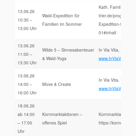
Kath. Familienbildu
13.06.26
Wald-Expedition für
trier.de/programm/
10:30 –
Familien im Sommer
Expedition-fuer-F
13:00 Uhr
01#inhalt
13.06.26
Wilde 5 – Sinnesabenteuer
In Via Vita, Forsta
11:00 –
& Wald-Yoga
www.InViaVita.de/E
13:30 Uhr
13.06.26
In Via Vita, Weißh
14:00 –
Move & Create
www.InViaVita.de/E
16:00 Uhr
18.06.26
ab 14:00
Kornmarktaktionen –
Kornmarktaktionen,
– 17:00
offenes Spiel
https://kornmarktak
Uhr