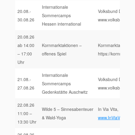
Internationale
20.08.-
Volksbund Deutsche
Sommercamps
30.08.26
www.volksbund.de
Hessen international
20.08.26
ab 14:00
Kornmarktaktionen –
Kornmarktaktionen,
– 17:00
offenes Spiel
https://kornmarktak
Uhr
Internationale
21.08.-
Volksbund Deutsche
Sommercamps
27.08.26
www.volksbund.de
Gedenkstätte Auschwitz
22.08.26
Wilde 5 – Sinnesabenteuer
In Via Vita, Forsta
11:00 –
& Wald-Yoga
www.InViaVita.de/E
13:30 Uhr
26.08.26