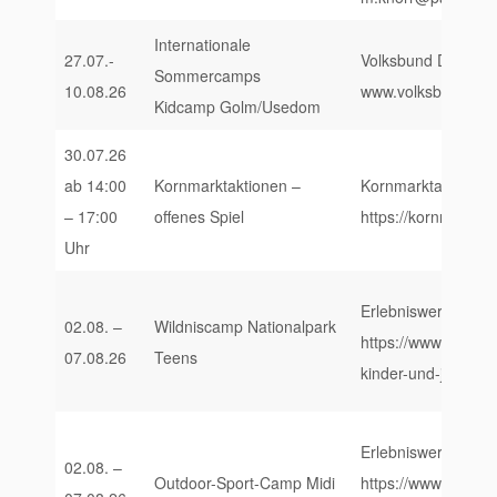
Internationale
27.07.-
Volksbund Deutsche
Sommercamps
10.08.26
www.volksbund.de
Kidcamp Golm/Usedom
30.07.26
ab 14:00
Kornmarktaktionen –
Kornmarktaktionen,
– 17:00
offenes Spiel
https://kornmarktak
Uhr
Erlebniswerkstatt S
02.08. –
Wildniscamp Nationalpark
https://www.erlebni
07.08.26
Teens
kinder-und-jugendl
Erlebniswerkstatt S
02.08. –
Outdoor-Sport-Camp Midi
https://www.erlebni