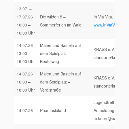
13.07. –
17.07.26
Die wilden 5 –
In Via Vita, Forsta
10:00 –
Sommerferien im Wald
www.InViaVita.de/E
16:00 Uhr
14.07.26
Malen und Basteln auf
KRASS e.V., https:/
13:00 –
dem Spielplatz –
standorte/krass-trie
15:00 Uhr
Beutelweg
14.07.26
Malen und Basteln auf
KRASS e.V., https:/
16:00 –
dem Spielplatz –
standorte/krass-trie
18:00 Uhr
Verdistraße
Jugendtreff X-Game
14.07.26
Phantasialand
Anmeldung unter:
m.knorr@paedagogi