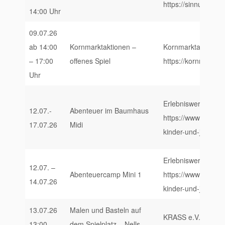
https://sinnundleb
14:00 Uhr
09.07.26
ab 14:00
Kornmarktaktionen –
Kornmarktaktionen,
– 17:00
offenes Spiel
https://kornmarktak
Uhr
Erlebniswerkstatt S
12.07.-
Abenteuer im Baumhaus
https://www.erlebni
17.07.26
Midi
kinder-und-jugendl
Erlebniswerkstatt S
12.07. –
Abenteuercamp Mini 1
https://www.erlebni
14.07.26
kinder-und-jugendl
13.07.26
Malen und Basteln auf
KRASS e.V., https:/
13:00 –
dem Spielplatz – Nells