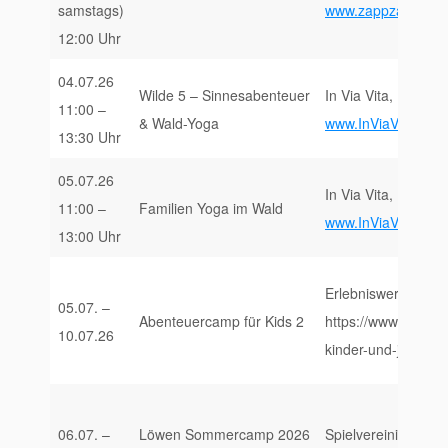
samstags)
www.zappzarap.de
12:00 Uhr
04.07.26
Wilde 5 – Sinnesabenteuer
In Via Vita, Forsta
11:00 –
& Wald-Yoga
www.InViaVita.de/E
13:30 Uhr
05.07.26
In Via Vita, Forsta
11:00 –
Familien Yoga im Wald
www.InViaVita.de/E
13:00 Uhr
Erlebniswerkstatt S
05.07. –
Abenteuercamp für Kids 2
https://www.erlebni
10.07.26
kinder-und-jugendl
06.07. –
Löwen Sommercamp 2026
Spielvereinigung 1