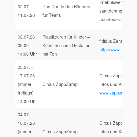
Erlebniswerkstatt S
02.07. –
Das Dorf in den Bäumen
saar.de/angebote-fu
11.07.26
für Teens
abenteuer/sommerf
02.07.26
Plastifzieren für Kinder –
fidibus Zentrum fü
09:00 –
Künstlerisches Gestalten
http://www.fidibus-tr
14:00 Uhr
mit Ton
03.07. –
17.07.26
Circus ZappZarap,
(immer
Circus ZappZarap
Infos und Kontakt:
freitags)
www.zappzarap.de
14:00 Uhr
04.07. –
18.07.26
Circus ZappZarap,
(immer
Circus ZappZarap
Infos und Kontakt: