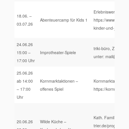
Erlebniswerkstatt 
18.06. –
Abenteuercamp für Kids 1
https://www.erlebni
03.07.26
kinder-und-jugendl
24.06.26
triki-büro, Zuckerb
15:00 –
Improtheater-Spiele
unter: mail@triki.
17:00 Uhr
25.06.26
ab 14:00
Kornmarktaktionen –
Kornmarktaktionen,
– 17:00
offenes Spiel
https://kornmarktak
Uhr
Kath. Familienbildu
20.06.26
Wilde Küche –
trier.de/programm/