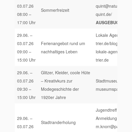
03.07.26
quint@naturfreunde
Sommerfreizeit
08:00 –
quint.de/
17:00 Uhr
AUSGEBUCHT!
29.06. –
Lokale Agenda 21, h
03.07.26
Ferienangebot rund um
trier.de/blog/2026
09:00 –
nachhaltiges Leben
lokale-agenda-21-t
15:00 Uhr
trier.de
29.06. –
Glitzer, Kleider, coole Hüte
03.07.26
– Kreativkurs zur
Stadtmuseum Simeon
09:30 –
Modegeschichte der
museumspaedagogik
15:00 Uhr
1920er Jahre
Jugendtreff X-Game
29.06. –
Anmeldung unter:
Stadtranderholung
03.07.26
m.knorr@paedagogi