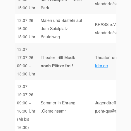
standorte/krass-trie
15:00 Uhr
Park
13.07.26
Malen und Basteln auf
KRASS e.V., https:/
16:00 –
dem Spielplatz –
standorte/krass-trie
18:00 Uhr
Beutelweg
13.07. –
17.07.26
Theater trifft Musik
Theater- und Filmsc
09:00 –
noch Plätze frei!
trier.de
13:00 Uhr
13.07. –
19.07.26
09:00 –
Sommer in Ehrang
Jugendtreff Ehrang
16:00 Uhr
„Gemeinsam“
jt.ehr-qui@t-online
(Mi bis
16:30)