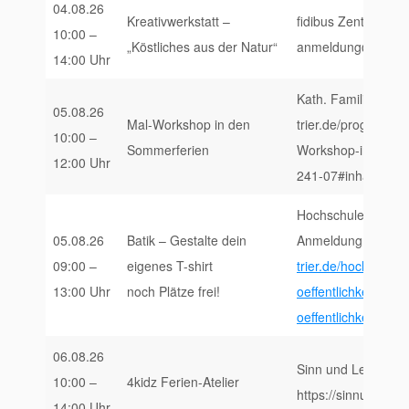
04.08.26
Kreativwerkstatt –
fidibus Zentrum fü
10:00 –
„Köstliches aus der Natur“
anmeldung@fidibus-
14:00 Uhr
Kath. Familienbildu
05.08.26
Mal-Workshop in den
trier.de/programm/
10:00 –
Sommerferien
Workshop-in-den-
12:00 Uhr
241-07#inhalt
Hochschule Trier, 
05.08.26
Batik – Gestalte dein
Anmeldung und Inf
09:00 –
eigenes T-shirt
trier.de/hochschule
13:00 Uhr
noch Plätze frei!
oeffentlichkeitsarbe
oeffentlichkeitsarbe
06.08.26
Sinn und Leben, Pf
10:00 –
4kidz Ferien-Atelier
https://sinnundleb
14:00 Uhr