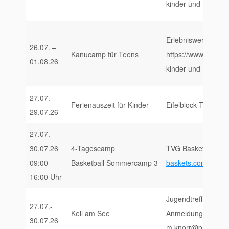
kinder-und-jugendl
Erlebniswerkstatt S
26.07. –
Kanucamp für Teens
https://www.erlebni
01.08.26
kinder-und-jugendl
27.07. –
Ferienauszeit für Kinder
Eifelblock Trier, ww
29.07.26
27.07.-
30.07.26
4-Tagescamp
TVG Baskets Trier 
09:00-
Basketball Sommercamp 3
baskets.com/aktuel
16:00 Uhr
Jugendtreff X-Game
27.07.-
Kell am See
Anmeldung unter:
30.07.26
m.knorr@paedagogi