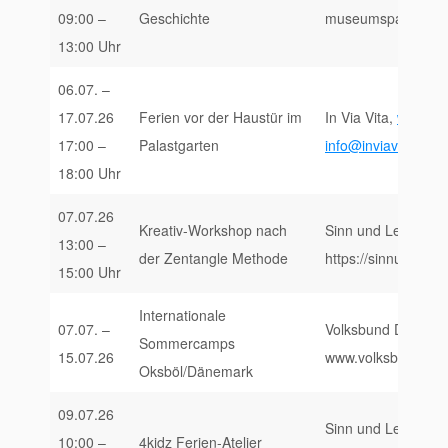
09:00 –
Geschichte
museumspaedagogik
13:00 Uhr
06.07. –
17.07.26
Ferien vor der Haustür im
In Via Vita,
www.inv
17:00 –
Palastgarten
info@inviavita.de
18:00 Uhr
07.07.26
Kreativ-Workshop nach
Sinn und Leben, Pf
13:00 –
der Zentangle Methode
https://sinnundleb
15:00 Uhr
Internationale
07.07. –
Volksbund Deutsche
Sommercamps
15.07.26
www.volksbund.de
Oksböl/Dänemark
09.07.26
Sinn und Leben, Pf
10:00 –
4kidz Ferien-Atelier