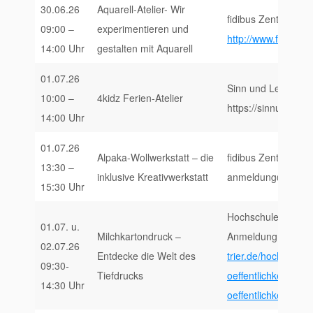
30.06.26
Aquarell-Atelier- Wir
fidibus Zentrum fü
09:00 –
experimentieren und
http://www.fidibus-tr
14:00 Uhr
gestalten mit Aquarell
01.07.26
Sinn und Leben, Pf
10:00 –
4kidz Ferien-Atelier
https://sinnundleb
14:00 Uhr
01.07.26
Alpaka-Wollwerkstatt – die
fidibus Zentrum fü
13:30 –
inklusive Kreativwerkstatt
anmeldung@fidibus-
15:30 Uhr
Hochschule Trier, 
01.07. u.
Milchkartondruck –
Anmeldung und Inf
02.07.26
Entdecke die Welt des
trier.de/hochschule
09:30-
Tiefdrucks
oeffentlichkeitsarbe
14:30 Uhr
oeffentlichkeitsarbe